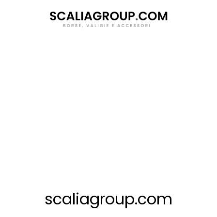
Salta
al
contenuto
scaliagroup.com