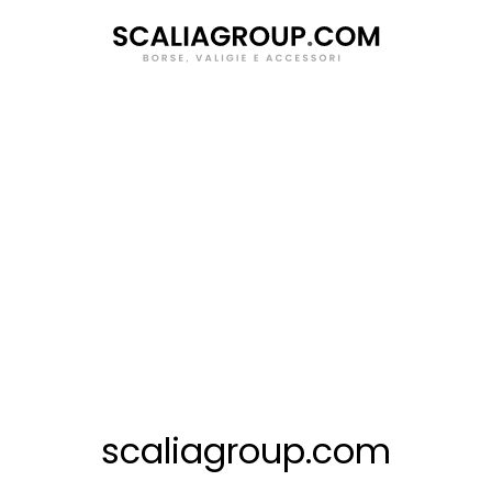
Salta
al
contenuto
scaliagroup.com