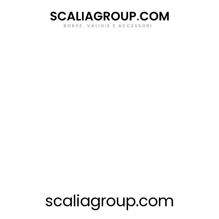
Salta
al
contenuto
scaliagroup.com