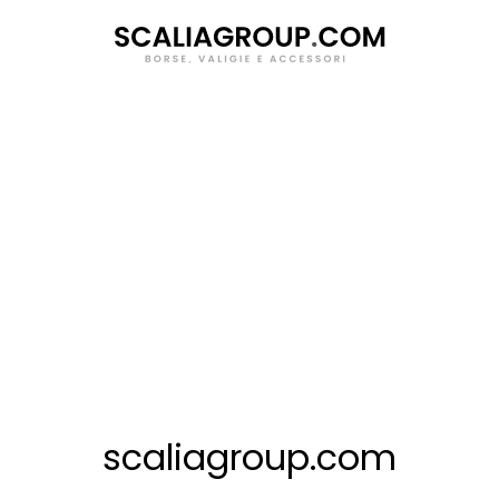
Salta
al
contenuto
scaliagroup.com