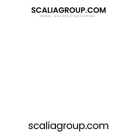
Salta
al
contenuto
scaliagroup.com