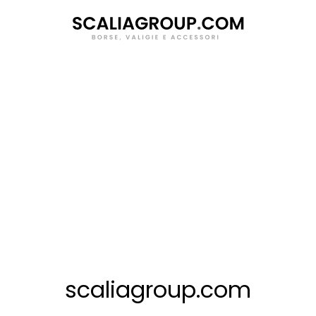
Salta
al
contenuto
scaliagroup.com