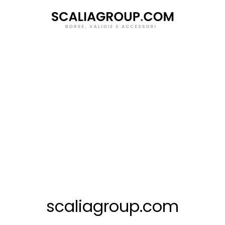
Salta
al
contenuto
scaliagroup.com