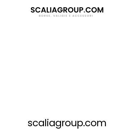
Salta
al
contenuto
scaliagroup.com