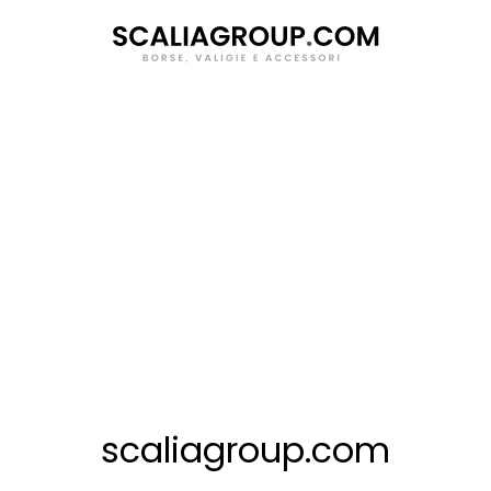
Salta
al
contenuto
scaliagroup.com